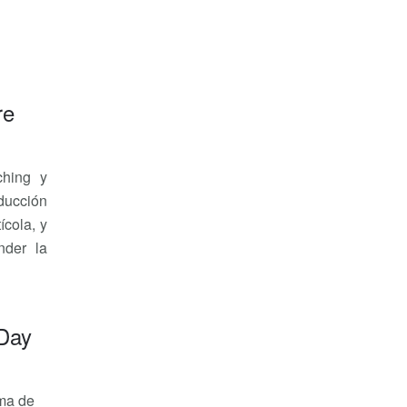
re
ching y
ducción
ícola, y
nder la
 Day
rma de