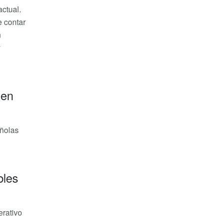
ctual.
e contar
n
y
 en
añolas
bles
erativo