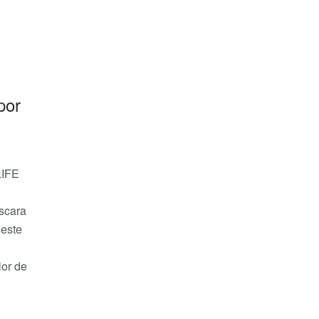
por
LIFE
áscara
 este
lor de