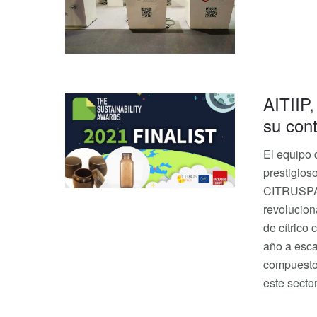
AITIIP,
su con
El equipo 
prestigios
CITRUSPAC
revolucion
de cítrico
año a esca
compuesto 
este sector