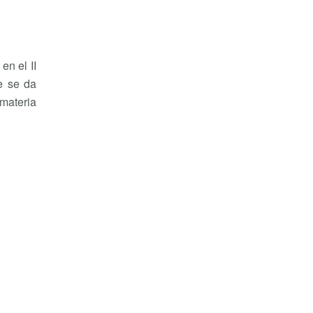
en el II
e se da
 materia