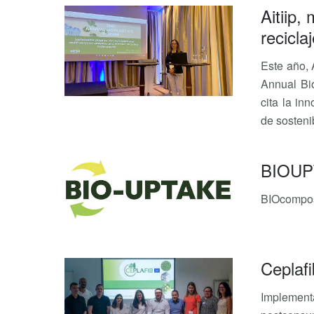
Aitiip,
recicla
Este año, A
Annual Bi
cita la in
de sosteni
BIOUP
BIOcomposi
Ceplafi
Implementa