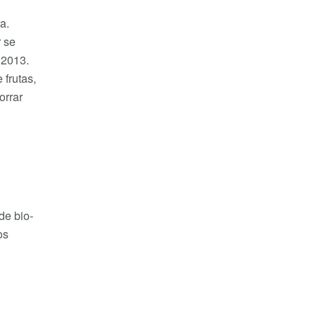
a.
r se
 2013.
 frutas,
orrar
de bio-
os