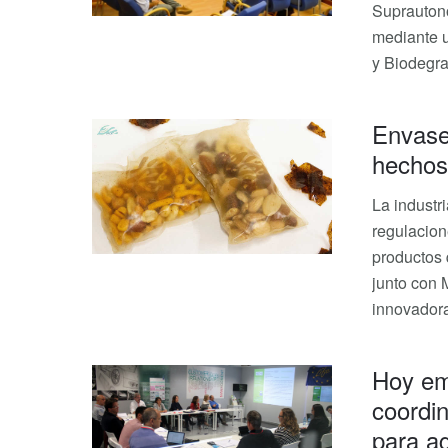
Suprauton
mediante u
y Biodegr
Envase
hechos 
La industr
regulacion
productos 
junto con
innovador
Hoy em
coordin
para ag