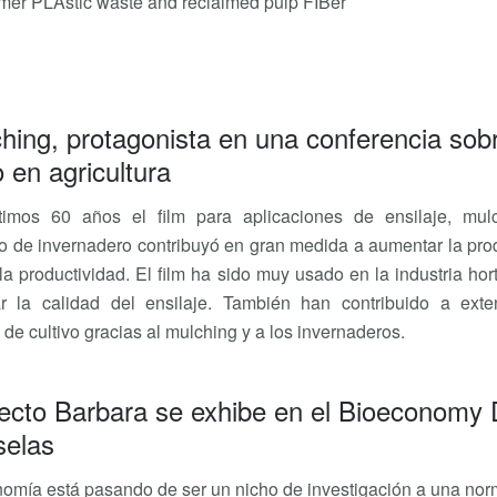
mer PLAstic waste and reclaimed pulp FIBer
hing, protagonista en una conferencia sob
o en agricultura
timos 60 años el film para aplicaciones de ensilaje, mul
o de invernadero contribuyó en gran medida a aumentar la pro
 la productividad. El film ha sido muy usado en la industria hort
r la calidad del ensilaje. También han contribuido a exte
de cultivo gracias al mulching y a los invernaderos.
yecto Barbara se exhibe en el Bioeconomy
selas
omía está pasando de ser un nicho de investigación a una no