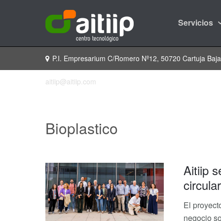
Servicios
P.I. Empresarium C/Romero Nº12, 50720 Cartuja Baj
aitiip@aitiip.com
Bioplastico
Aitiip 
circula
El proyect
negocio so