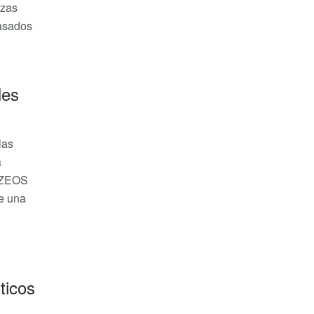
izas
basados
les
las
a
B’ZEOS
e una
ticos