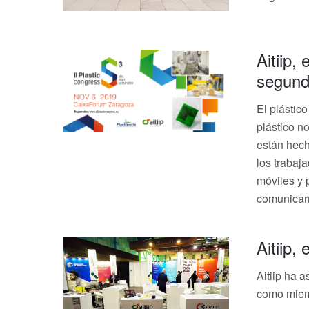
Aitiip,
segund
El plástic
plástico no
están hech
los trabaj
móviles y 
comunicar
Aitiip,
Aitiip ha 
como miem