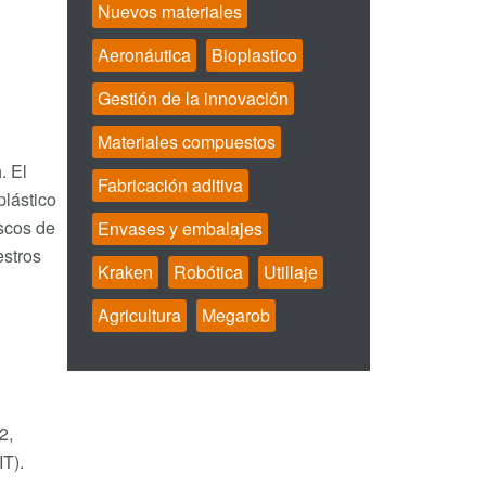
Nuevos materiales
Aeronáutica
Bioplastico
Gestión de la innovación
Materiales compuestos
a
. El
Fabricación aditiva
plástico
scos de
Envases y embalajes
estros
Kraken
Robótica
Utillaje
Agricultura
Megarob
2,
T).