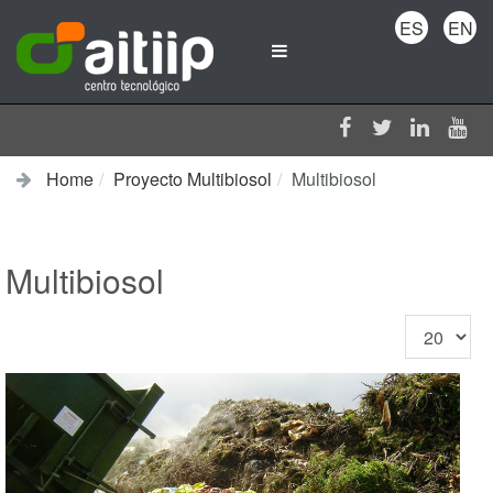
ES
EN
Home
Proyecto Multibiosol
Multibiosol
Multibiosol
Display
#