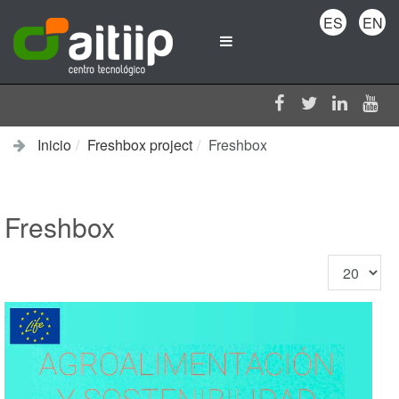
ES
EN
Inicio
Freshbox project
Freshbox
Freshbox
Cantidad
a
mostrar