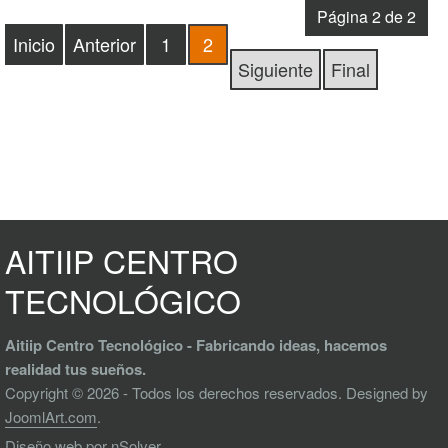
Página 2 de 2
Inicio
Anterior
1
2
Siguiente
Final
AITIIP CENTRO
TECNOLÓGICO
Aitiip Centro Tecnológico - Fabricando ideas, hacemos
realidad tus sueños.
Copyright © 2026 - Todos los derechos reservados. Designed by
JoomlArt.com
.
Diseño web
por nSolver