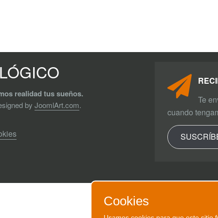
OLÓGICO
RECI
emos realidad tus sueños.
Te en
Designed by
JoomlArt.com
.
cuando tengam
okies
SUSCRÍB
Cookies
Usamos cookies para que este sitio f