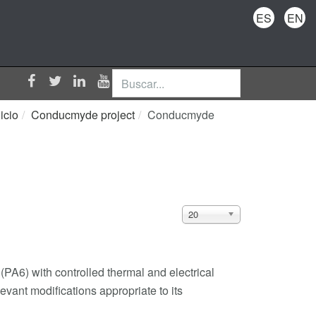
ES
EN
Buscar...
nicio
Conducmyde project
Conducmyde
Cantidad
20
a
mostrar
PA6) with controlled thermal and electrical
evant modifications appropriate to its