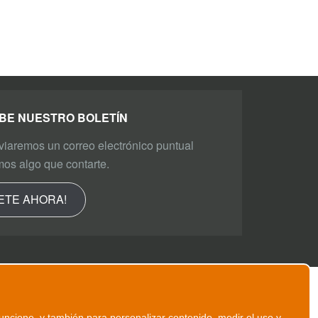
BE NUESTRO BOLETÍN
viaremos un correo electrónico puntual
os algo que contarte.
ETE AHORA!
uncione, y también para personalizar contenido, medir el uso y