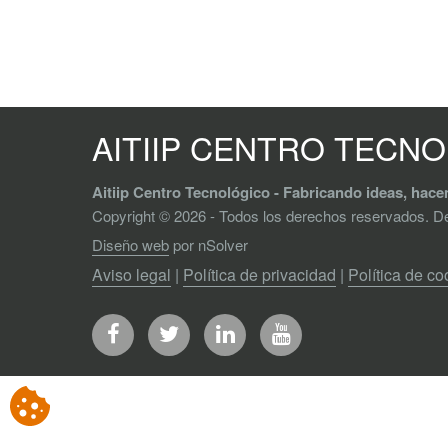
AITIIP CENTRO TECN
Aitiip Centro Tecnológico - Fabricando ideas, hac
Copyright © 2026 - Todos los derechos reservados. 
Diseño web
por nSolver
Aviso legal
|
Política de privacidad
|
Política de co