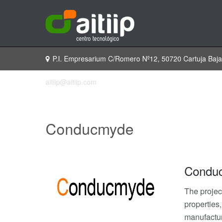
P.I. Empresarium C/Romero Nº12, 50720 Cartuja Baj
aitiip@aitiip.com
Conducmyde
Condu
The projec
properties
manufactur