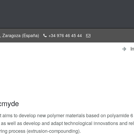
a, Zaragoza (España)
+34 976 46 45 44
I
cmyde
t aims to develop new polymer materials based on polyamide 6 (
, as well as develop and adapt technological innovations and rel
ing process (extrusion-compounding).