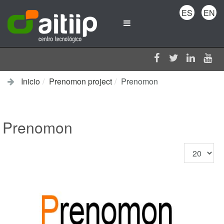
ES
EN
Inicio
Prenomon project
Prenomon
Prenomon
Cantidad
a
mostrar