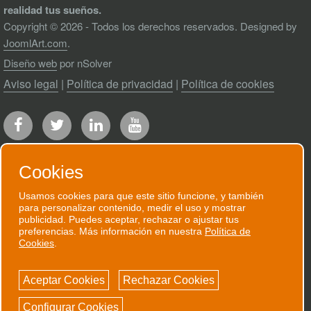
realidad tus sueños.
Copyright © 2026 - Todos los derechos reservados. Designed by
JoomlArt.com
.
Diseño web
por nSolver
Aviso legal
|
Política de privacidad
|
Política de cookies
Cookies
Usamos cookies para que este sitio funcione, y también
RECIBE NUESTRO BOLETÍN
para personalizar contenido, medir el uso y mostrar
publicidad. Puedes aceptar, rechazar o ajustar tus
Te enviaremos un correo electrónico
preferencias. Más información en nuestra
Política de
Cookies
.
puntual cuando tengamos algo que contarte.
SUSCRÍBETE AHORA!
Aceptar Cookies
Rechazar Cookies
Configurar Cookies