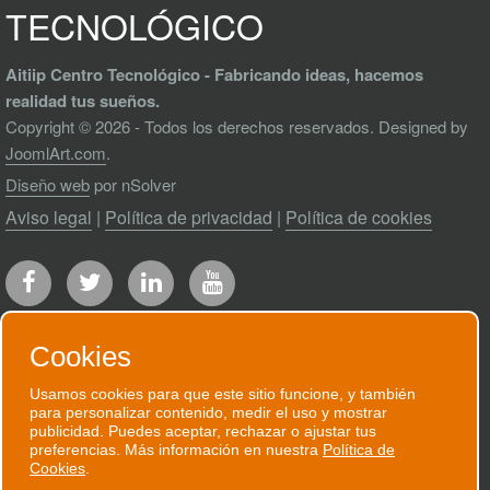
TECNOLÓGICO
Aitiip Centro Tecnológico - Fabricando ideas, hacemos
realidad tus sueños.
Copyright © 2026 - Todos los derechos reservados. Designed by
JoomlArt.com
.
Diseño web
por nSolver
Aviso legal
|
Política de privacidad
|
Política de cookies
Cookies
Usamos cookies para que este sitio funcione, y también
RECIBE NUESTRO BOLETÍN
para personalizar contenido, medir el uso y mostrar
publicidad. Puedes aceptar, rechazar o ajustar tus
Te enviaremos un correo electrónico
preferencias. Más información en nuestra
Política de
Cookies
.
puntual cuando tengamos algo que contarte.