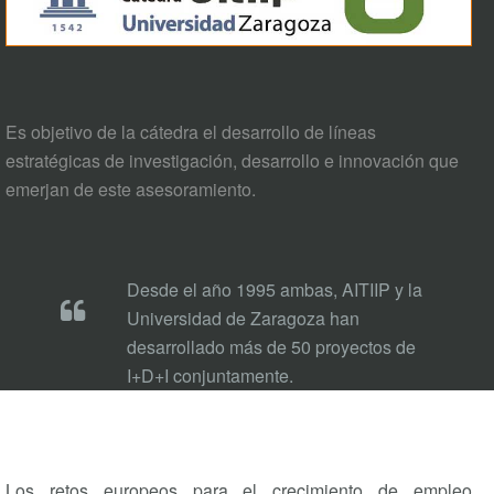
Es objetivo de la cátedra el desarrollo de líneas
estratégicas de investigación, desarrollo e innovación que
emerjan de este asesoramiento.
Desde el año 1995 ambas, AITIIP y la
Universidad de Zaragoza han
desarrollado más de 50 proyectos de
I+D+I conjuntamente.
Los retos europeos para el crecimiento de empleo