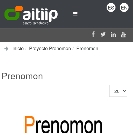
ES
EN
Inicio
Proyecto Prenomon
Prenomon
Prenomon
Cantidad
a
mostrar