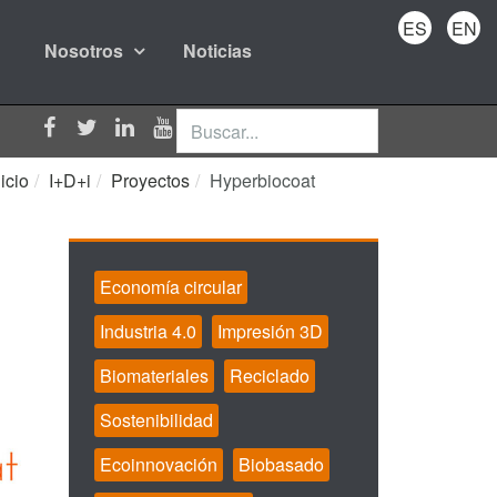
ES
EN
Nosotros
Noticias
Buscar...
nicio
I+D+i
Proyectos
Hyperbiocoat
Economía circular
Industria 4.0
Impresión 3D
Biomateriales
Reciclado
Sostenibilidad
Ecoinnovación
Biobasado