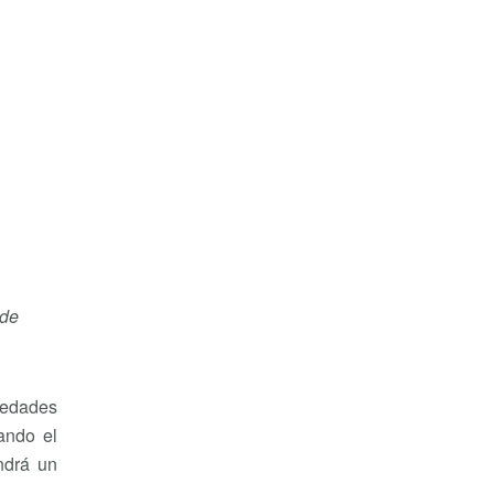
 de
piedades
ando el
ndrá un