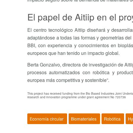
El papel de Aitiip en el pr
El centro tecnológico Aitiip diseñará y desarroll
adaptándose a todas las formas y geometrías del 
BBI, con experiencia y conocimientos en bioplá
europeos que han tenido un impacto global.
Berta Gonzalvo, directora de investigación de Ait
procesos automatizados con robótica y produc
europea más competitiva y sostenible”.
This project has received funding from the Bio Based Industries Joint Unde
research and innovation programme under grant agreement No 720736
Economía circular
Biomateriales
Robótica
Hy