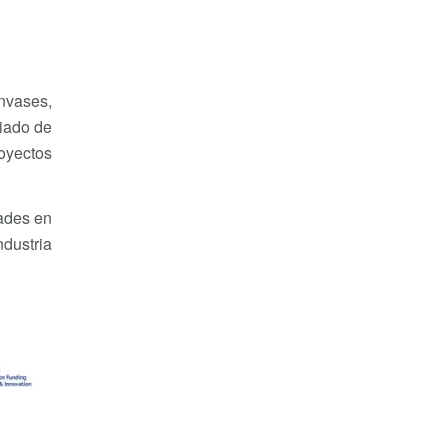
envases,
ciado de
oyectos
dades en
dustria