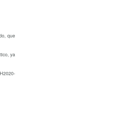
do, que
tico, ya
a H2020-