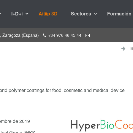
I+D+i
Aitiip 3D
Sectores
Formación
a, Zaragoza (España)
+34 976 46 45 44
I
rid polymer coatings for food, cosmetic and medical device
embre de 2019
oject Group IWKS