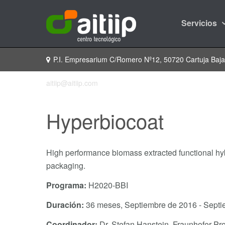
Servicios
P.I. Empresarium C/Romero Nº12, 50720 Cartuja Baj
aitiip@aitiip.com
Hyperbiocoat
High performance biomass extracted functional hyb
packaging.
Programa:
H2020-BBI
Duración:
36 meses, Septiembre de 2016 - Septi
Coordinador:
Dr. Stefan Hanstein. Fraunhofer Pr