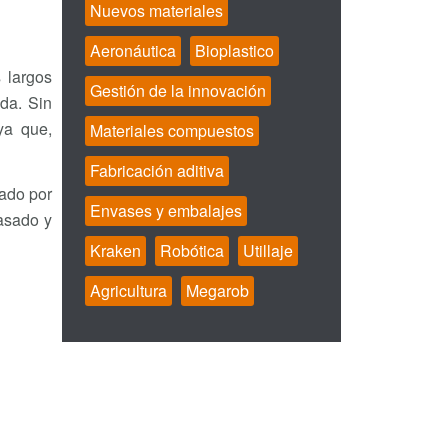
Nuevos materiales
Aeronáutica
Bioplastico
 largos
Gestión de la innovación
da. Sin
ya que,
Materiales compuestos
Fabricación aditiva
ado por
Envases y embalajes
basado y
Kraken
Robótica
Utillaje
Agricultura
Megarob