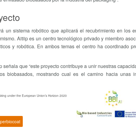
oyecto
ará un sistema robótico que aplicará el recubrimiento en los 
mismo. Aitiip es un centro tecnológico privado y miembro aso
sticos y robótica. En ambos temas el centro ha coordinado pr
iip señala que “este proyecto contribuye a unir nuestras capaci
tos biobasados, mostrando cual es el camino hacia unas in
rtaking under the European Union’s Horizon 2020
perbiocoat