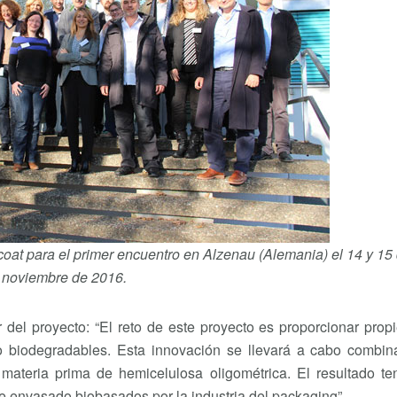
ocoat para el primer encuentro en Alzenau (Alemania) el 14 y 15
noviembre de 2016.
 del proyecto: “El reto de este proyecto es proporcionar pro
o biodegradables. Esta innovación se llevará a cabo combin
teria prima de hemicelulosa oligométrica. El resultado te
 envasado biobasados por la industria del packaging”.