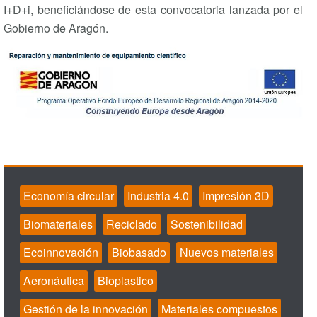
I+D+i, beneficiándose de esta convocatoria lanzada por el
Gobierno de Aragón.
Economía circular
Industria 4.0
Impresión 3D
Biomateriales
Reciclado
Sostenibilidad
Ecoinnovación
Biobasado
Nuevos materiales
Aeronáutica
Bioplastico
Gestión de la innovación
Materiales compuestos