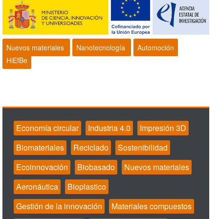
Nuevos materiales
Nanotecnología
Automoción
HiEfBe
Economía circular
Industria 4.0
Impresión 3D
Biomateriales
Reciclado
Sostenibilidad
Ecoinnovación
Biobasado
Nuevos materiales
Aeronáutica
Bioplastico
Gestión de la innovación
Materiales compuestos