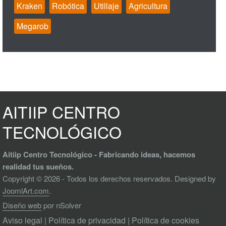
Kraken
Robótica
Utillaje
Agricultura
Megarob
AITIIP CENTRO
TECNOLÓGICO
Aitiip Centro Tecnológico - Fabricando ideas, hacemos
realidad tus sueños.
Copyright © 2026 - Todos los derechos reservados. Designed by
JoomlArt.com
.
Diseño web
por nSolver
Aviso legal
|
Política de privacidad
|
Política de cookies